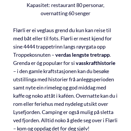
Kapasitet: restaurant 80 personar,
overnatting 60 senger
Flørli er ei veglaus grend du kun kan reise til
med båt eller til fots. Flørli er mest kjend for
sine 4444 trappetrinn langs røyrgata opp
Troppekosnuten –
verdas lengste tretrapp
.
Grenda er óg populær for si
vasskrafthistorie
– i den gamle kraftstasjonen kan du besøke
utstillinga med historier frå anleggsperioden
samt nyte ein rimeleg og god middag med
kaffe og noko attåt i kaféen. Overnatte kan du i
rom eller feriehus med nydeleg utsikt over
Lysefjorden. Camping er også mulig på sletta
ved fjorden. Alltid noko å glede seg over i Flørli
– kom og oppdag det for deg sjølv!