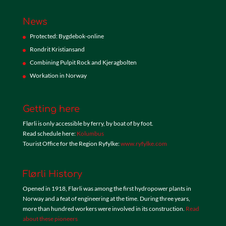
News
Protected: Bygdebok-online
Rondrit Kristiansand
Combining Pulpit Rock and Kjeragbolten
Workation in Norway
Getting here
Flørli is only accessible by ferry, by boat of by foot.
Read schedule here:
Kolumbus
Tourist Office for the Region Ryfylke:
www.ryfylke.com
Flørli History
Opened in 1918, Flørli was among the first hydropower plants in
Norway and a feat of engineering at the time. During three years,
more than hundred workers were involved in its construction.
Read
about these pioneers