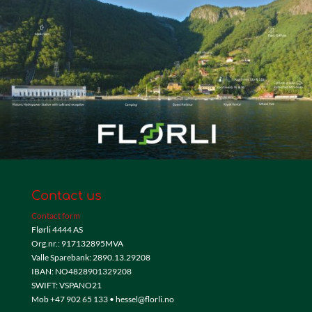
Contact us
Contact form
Flørli 4444 AS
Org.nr.: 917132895MVA
Valle Sparebank: 2890.13.29208
IBAN: NO4828901329208
SWIFT: VSPANO21
Mob +47 902 65 133 • hessel@florli.no