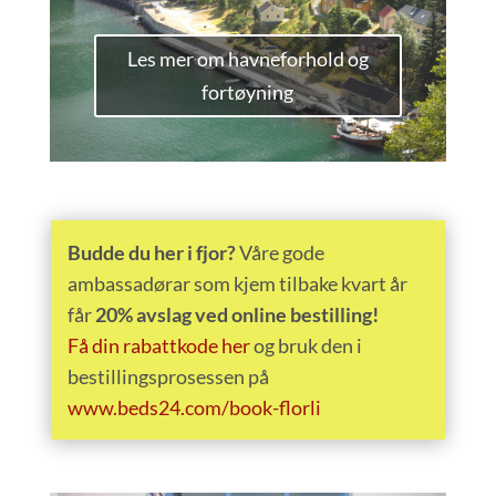
Les mer om havneforhold og
fortøyning
Budde du her i fjor?
Våre gode
ambassadørar som kjem tilbake kvart år
får
20% avslag ved online bestilling!
Få din rabattkode her
og bruk den i
bestillingsprosessen på
www.beds24.com/book-florli