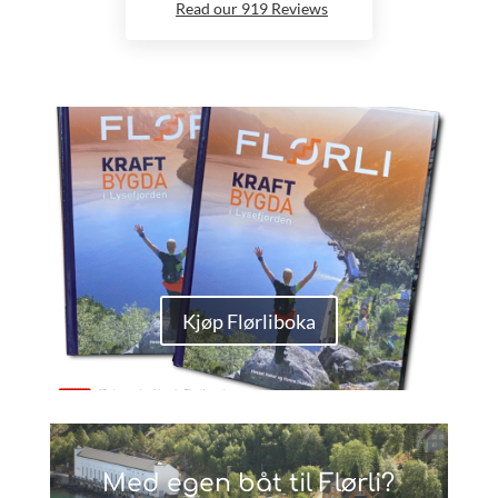
Read our 919 Reviews
Kjøp Flørliboka
Med egen båt til Flørli?