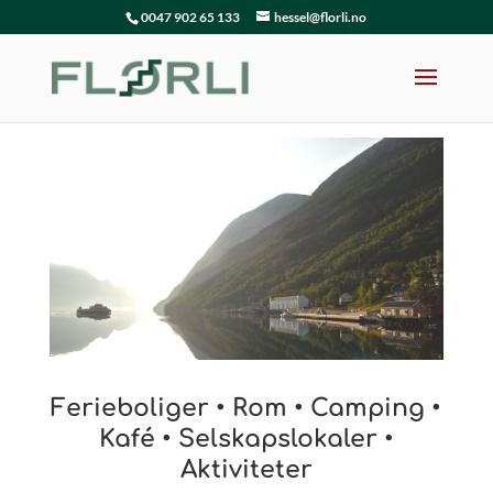
0047 902 65 133
hessel@florli.no
Ferieboliger • Rom • Camping •
Kafé • Selskapslokaler
•
Aktiviteter