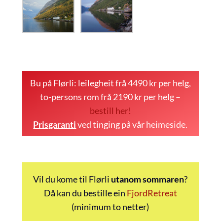
Bu på Flørli: leilegheit frå 4490 kr per helg,
to-persons rom frå 2190 kr per helg –
bestill her!
Prisgaranti
ved tinging på vår heimeside.
Vil du kome til Flørli
utanom sommaren
?
Då kan du bestille ein
FjordRetreat
(minimum to netter)